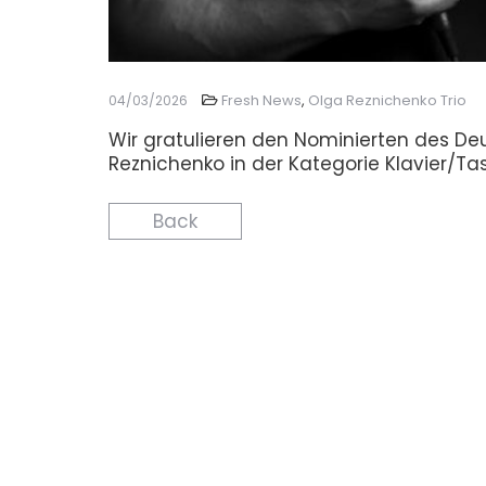
Fresh News
,
Olga Reznichenko Trio
04/03/2026
Wir gratulieren den Nominierten des De
Reznichenko in der Kategorie Klavier/Ta
Back