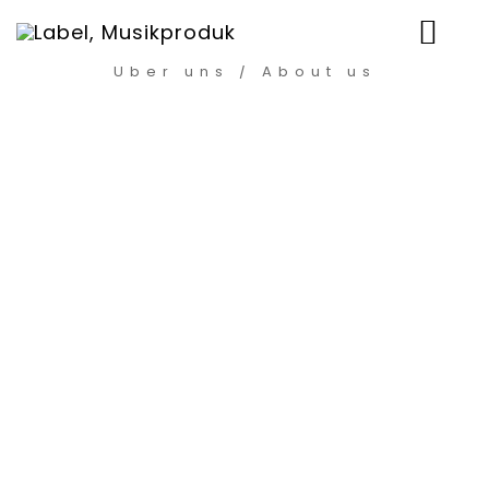
Über uns / About us
News
Artists
Music
Events
Shop
Über uns
Contact