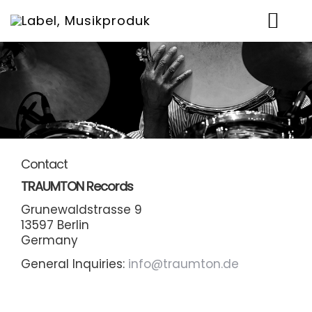
News
Artists
Music
Events
Contact
TRAUMTON Records
Shop
Grunewaldstrasse 9
13597 Berlin
Über uns
Germany
Contact
General Inquiries:
info@traumton.de